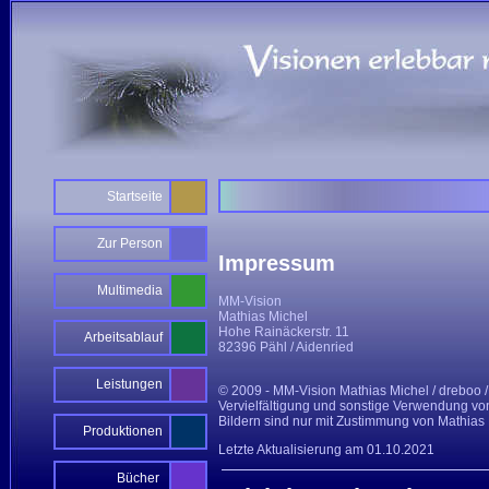
Startseite
Zur Person
Impressum
Multimedia
MM-Vision
Mathias Michel
Hohe Rainäckerstr. 11
Arbeitsablauf
82396 Pähl / Aidenried
Leistungen
© 2009 - MM-Vision Mathias Michel / dreboo
Vervielfältigung und sonstige Verwendung vo
Bildern sind nur mit Zustimmung von Mathias 
Produktionen
Letzte Aktualisierung am 01.10.2021
Bücher